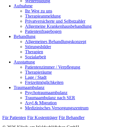
Weiterbildung
Aufnahme
Ihr Weg zu uns
Therapieanmeldung
Privatversicherte und Selbstzahler
Allgemeine Krankenhausbehandlung
Patientenfragebogen
Behandlung
Allgemeines Behandlungskonzept
Störungsbilder
Therapien
Sozialarbeit
Ausstattung
Patientenzimmer / Verpflegung
Therapieräume
Lage / Stadt
Freizeitmöglichkeiten
Traumaambulanz
Psychotraumaambulanz
Traumaambulanz nach SER
Asyl & Migration
Medizinisches Versorgungszentrum
Für Patienten
Für Kostenträger
Für Behandler