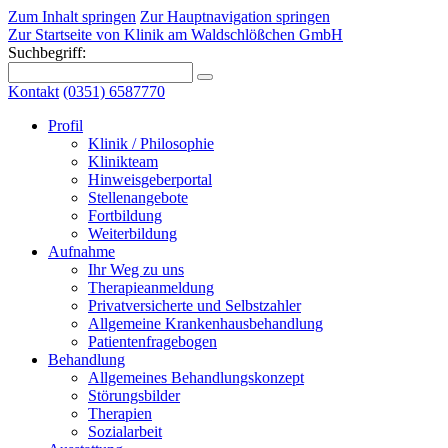
Zum Inhalt springen
Zur Hauptnavigation springen
Zur Startseite von Klinik am Waldschlößchen GmbH
Suchbegriff:
Kontakt
(0351) 6587770
Profil
Klinik / Philosophie
Klinikteam
Hinweisgeberportal
Stellenangebote
Fortbildung
Weiterbildung
Aufnahme
Ihr Weg zu uns
Therapieanmeldung
Privatversicherte und Selbstzahler
Allgemeine Krankenhausbehandlung
Patientenfragebogen
Behandlung
Allgemeines Behandlungskonzept
Störungsbilder
Therapien
Sozialarbeit