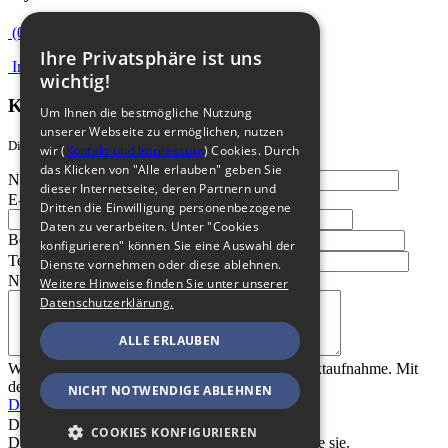
(0351) 44832071
Ihre Privatsphäre ist uns
Informationsflyer
(PDF, 680 KB)
wichtig!
Kontaktformular
Um Ihnen die bestmögliche Nutzung
unserer Webseite zu ermöglichen, nutzen
Die mit * markierten Zeilen sind Pflichtfelder.
wir (
Kontakt und Impressum
) Cookies. Durch
das Klicken von "Alle erlauben" geben Sie
Name:
dieser Internetseite, deren Partnern und
E-Mail
*
Pflichtfeld
:
Dritten die Einwilligung personenbezogene
Daten zu verarbeiten. Unter "Cookies
Betreff:
konfigurieren" können Sie eine Auswahl der
Telefon:
Dienste vornehmen oder diese ablehnen.
Nachricht
*
Pflichtfeld
:
Weitere Hinweise finden Sie unter unserer
Datenschutzerklärung.
ALLE ERLAUBEN
Wir speichern die angegebenen Daten zur Kontaktaufnahme. Mit
dem Absenden erklären Sie sich mit unseren
NICHT NOTWENDIGE ABLEHNEN
Datenschutzbestimmungen
einverstanden.
Datenschutz
*
Pflichtfeld
:
Ich habe die
COOKIES KONFIGURIEREN
Datenschutzbestimmungen gelesen und akzeptiere sie.